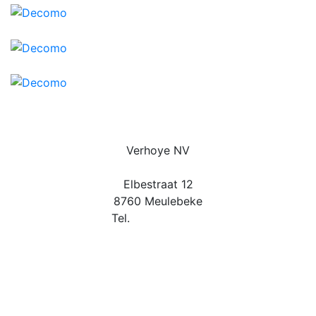
Verhoye NV
Elbestraat 12
8760 Meulebeke
Tel.
051 48 90 87
info@verhoye-dakwand.be